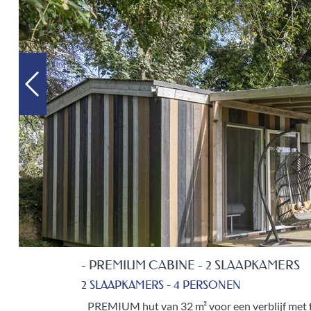
 SLAAPKAMERS
ONEN
 een verblijf met familie of vrienden in de badplaats Perros-Gui