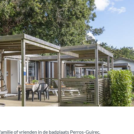
- PREMIUM CABINE 
3 SLAAPKAMERS - 6 P
rec.
Een luxe hut van 40 m² v