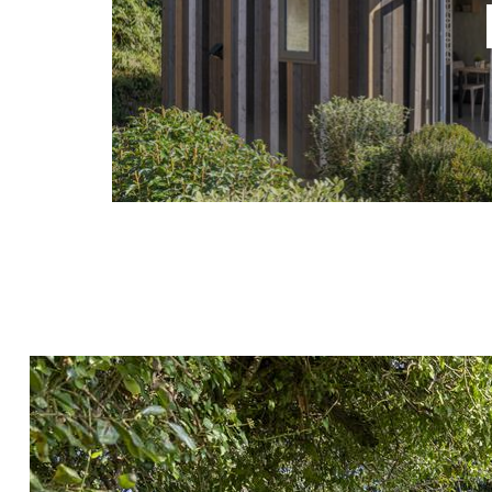
Wil je de ontdekking
metgezel? Droomt u van
trouwe v