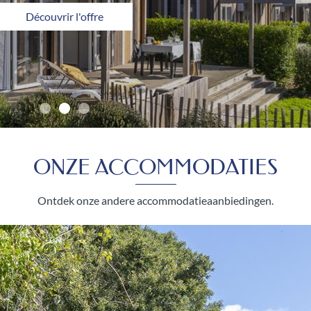
 van de Roze Granietkust delen met je trouwe
 een vakantie aan de Roze Granietkust met uw
iervoeter? Zoek dan niet verder…
Découvrir l'offre
ONZE ACCOMMODATIES
Ontdek onze andere accommodatieaanbiedingen.